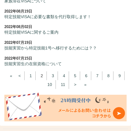
家族滞在VISAについて
2022年08月19日
特定技能VISAに必要な書類を代行取得します！
2022年08月02日
特定技能VISAに関するご案内
2022年07月19日
技能実習から特定技能1号へ移行するためには？？
2022年07月15日
技能実習生の在留資格について
«
<
1
2
3
4
5
6
7
8
9
10
11
>
»